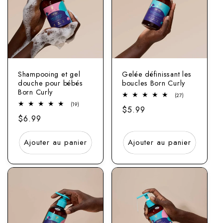
Shampooing et gel
Gelée définissant les
douche pour bébés
boucles Born Curly
Born Curly
27
(27)
Nombre
19
(19)
Prix
$5.99
total
Nombre
d'examens
Prix
$6.99
total
normal
d'avis
normal
Ajouter au panier
Ajouter au panier