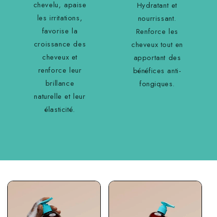
chevelu, apaise
Hydratant et
les irritations,
nourrissant.
favorise la
Renforce les
croissance des
cheveux tout en
cheveux et
apportant des
renforce leur
bénéfices anti-
brillance
fongiques.
naturelle et leur
élasticité.