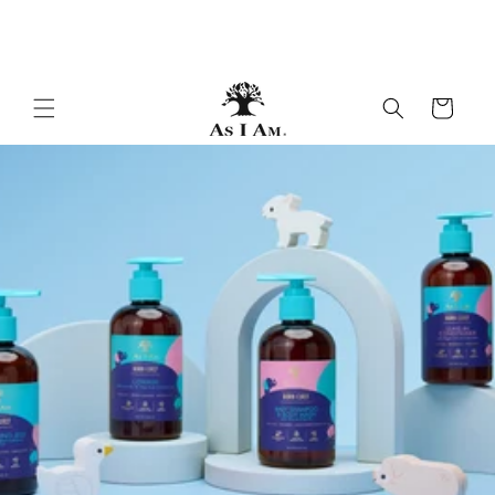
Skip to
par le dr. ali syed 👨🏽‍⚕️
content
Panier