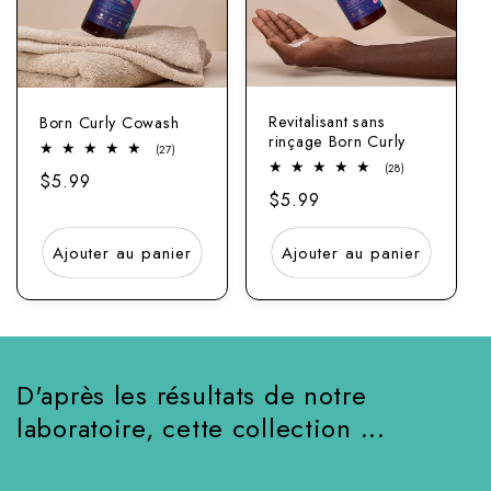
Revitalisant sans
Born Curly Cowash
rinçage Born Curly
27
(27)
Nombre
28
(28)
Prix
$5.99
total
nombre
d'examens
Prix
$5.99
total
normal
d'examens
normal
Ajouter au panier
Ajouter au panier
D'après les résultats de notre
laboratoire, cette collection ...