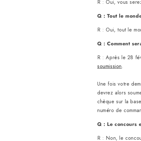
R : Oui, vous sere
Q : Tout le monde
R : Oui, tout le mo
Q : Comment sera
R : Après le 28 fé
soumission
.
Une fois votre de
devrez alors soum
chèque sur la base
numéro de commande
Q : Le concours e
R : Non, le concou