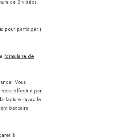
imum de 3 vidéos.
s pour participer.)
le
formulaire de
mande. Vous
 sera effectué par
a facture (avec le
ent bancaire.
parer à