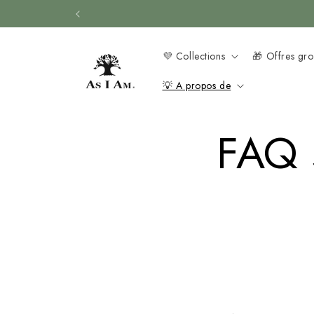
Skip to
content
💜 Collections
🎁 Offres gr
💡 A propos de
FAQ s