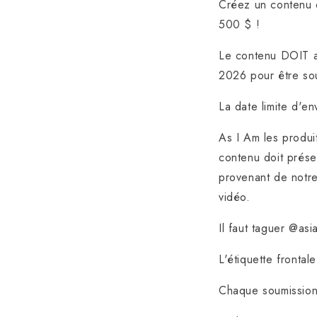
Créez un contenu o
500 $ !
Le contenu DOIT av
2026 pour être so
La date limite d'e
As I Am
les produi
contenu doit prése
provenant de notre
vidéo.
Il faut taguer @asi
L'étiquette frontal
Chaque soumission