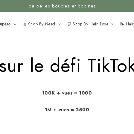
de belles boucles et bobines
oupées
🎀 Shop By Need
🛒 Shop By Hair Type
📝 Hai
ur le défi TikTo
100K + vues = 1000
1M + vues = 2500