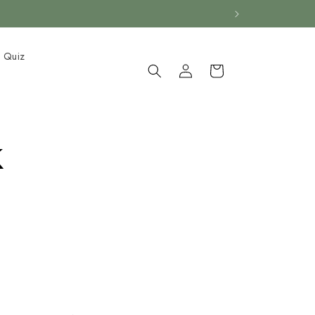
r Quiz
Connectez-
Panier
vous
k