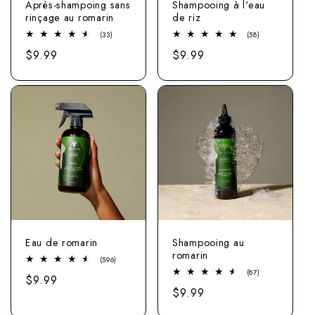
Après-shampoing sans
Shampooing à l'eau
rinçage au romarin
de riz
33
58
(33)
(58)
Nombre
Nombre
Prix
$9.99
Prix
$9.99
total
total
d'avis
d'avis
normal
normal
Eau de romarin
Shampooing au
romarin
596
(596)
nombre
87
(87)
Prix
$9.99
total
Nombre
d'avis
Prix
$9.99
total
normal
d'avis
normal