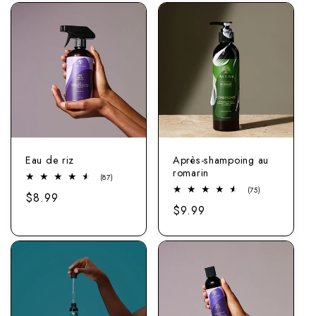
Eau de riz
Après-shampoing au
romarin
87
(87)
Nombre
75
(75)
Prix
$8.99
total
Nombre
d'avis
Prix
$9.99
total
normal
d'avis
normal