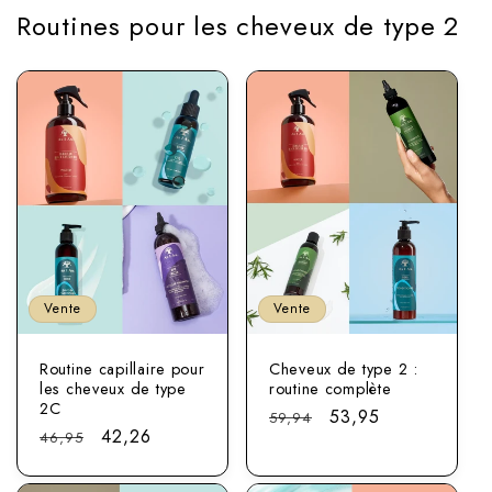
Routines pour les cheveux de type 2
Vente
Vente
Routine capillaire pour
Cheveux de type 2 :
les cheveux de type
routine complète
2C
Prix
Prix
53,95
59,94
Prix
Prix
42,26
46,95
normal
soldé
normal
soldé