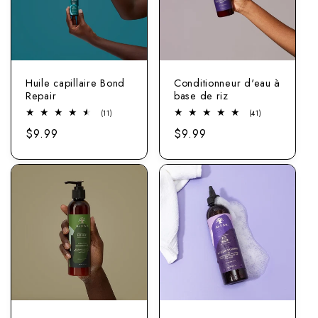
Huile capillaire Bond
Conditionneur d'eau à
Repair
base de riz
11
41
(11)
(41)
Nombre
Nombre
Prix
$9.99
Prix
$9.99
total
total
d'examens
d'examens
normal
normal