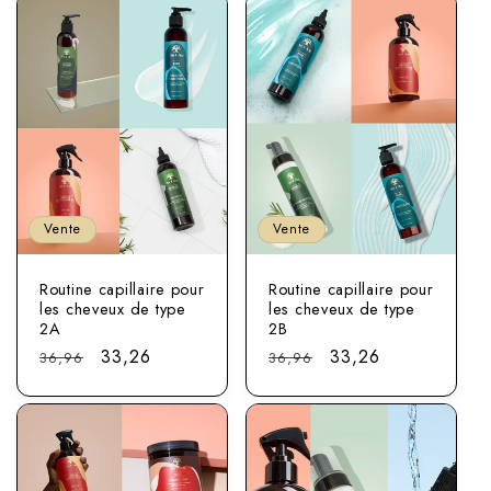
Vente
Vente
Routine capillaire pour
Routine capillaire pour
les cheveux de type
les cheveux de type
2A
2B
Prix
Prix
33,26
Prix
Prix
33,26
36,96
36,96
normal
soldé
normal
soldé