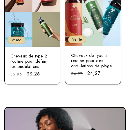
Vente
Vente
Cheveux de type 2 :
Cheveux de type 2 :
routine pour des
routine pour définir
ondulations de plage
les ondulations
Prix
Prix
24,27
Prix
Prix
33,26
26,97
36,96
normal
soldé
normal
soldé