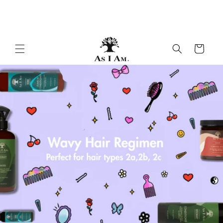
Skip to
1 dollar donné par order🎗️
content
Panier