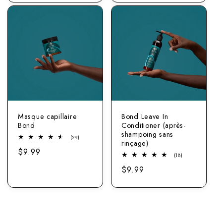
Masque capillaire
Bond Leave In
Bond
Conditioner (après-
shampoing sans
29
(29)
rinçage)
Nombre
Prix
$9.99
total
18
(18)
d'avis
normal
nombre
Prix
$9.99
total
d'examens
normal