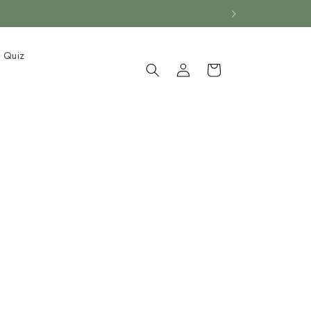
r Quiz
Connectez-
Panier
vous