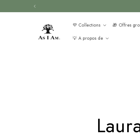
Skip to
content
💜 Collections
🎁 Offres gr
💡 A propos de
Laur