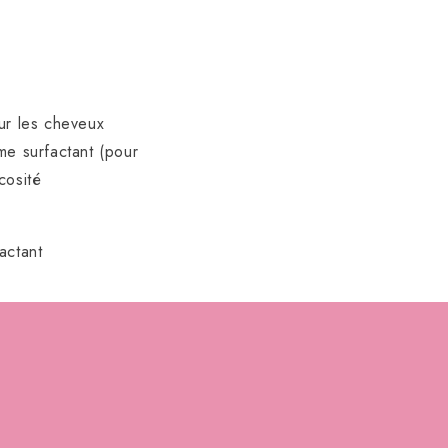
our les cheveux
me surfactant (pour
cosité
actant