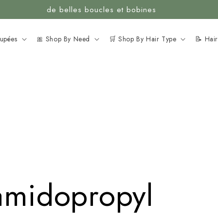
de belles boucles et bobines
oupées
🎀 Shop By Need
🛒 Shop By Hair Type
📝 Hai
amidopropyl