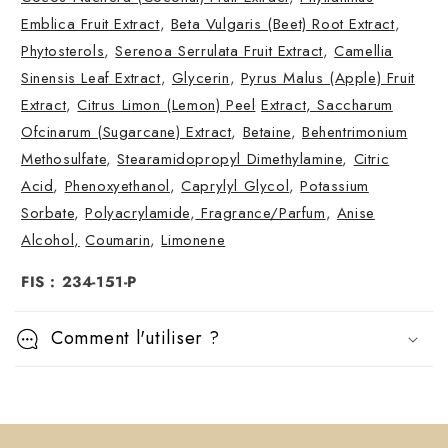
e
Emblica Fruit Extract
,
Beta Vulgaris (Beet) Root Extract
,
n
Phytosterols
,
Serenoa Serrulata Fruit Extract
,
Camellia
u
Sinensis Leaf Extract
,
Glycerin
,
Pyrus Malus (Apple) Fruit
r
Extract
,
Citrus Limon (Lemon) Peel
Extract, Saccharum
é
Ofcinarum (Sugarcane) Extract
,
Betaine
,
Behentrimonium
t
Methosulfate
,
Stearamidopropyl Dimethylamine
,
Citric
r
Acid
,
Phenoxyethanol
,
Caprylyl Glycol
,
Potassium
Sorbate
,
Polyacrylamide
,
Fragrance/Parfum
,
Anise
a
Alcohol,
Coumarin
,
Limonene
c
t
FIS : 234-151-P
a
b
Comment l'utiliser ?
l
e