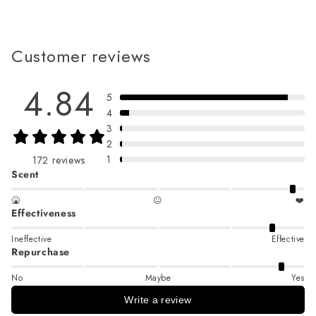
Customer reviews
4.84
5
4
3
2
1
172 reviews
Scent
🤮
😐
❤️
Effectiveness
Ineffective
Effective
Repurchase
No
Maybe
Yes
Write a review