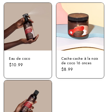
Eau de coco
Cache-cache à la noix
de coco 16 onces
Prix
$10.99
Prix
$8.99
normal
normal