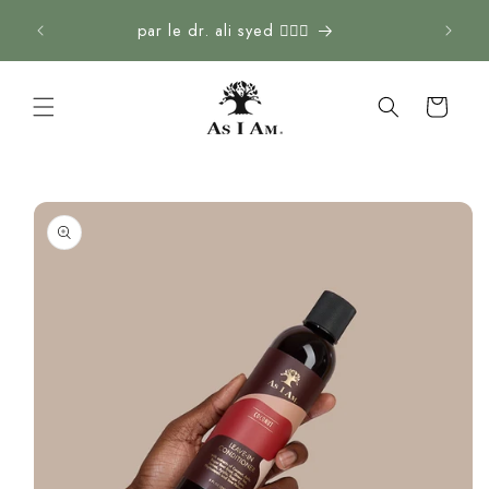
Skip to
par le dr. ali syed 👨🏽‍⚕️
content
Panier
Passer aux
informations
sur le
produit