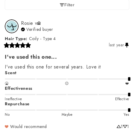
Filter
Rosie
v
Verified buyer
Hair Type
:
Coily - Type 4
last year
I've used this one...
I've used this one for several years. Love it
Scent
🤮
😐
❤️
Effectiveness
Ineffective
Effective
Repurchase
No
Maybe
Yes
Would recommend
1
1