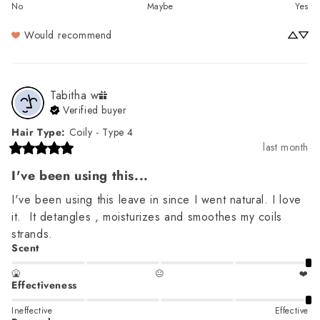
No
Maybe
Yes
Would recommend
Tabitha
w
Verified buyer
Hair Type
:
Coily - Type 4
last month
I've been using this...
I've been using this leave in since I went natural. I love 
it.  It detangles , moisturizes and smoothes my coils 
strands.
Scent
🤮
😐
❤️
Effectiveness
Ineffective
Effective