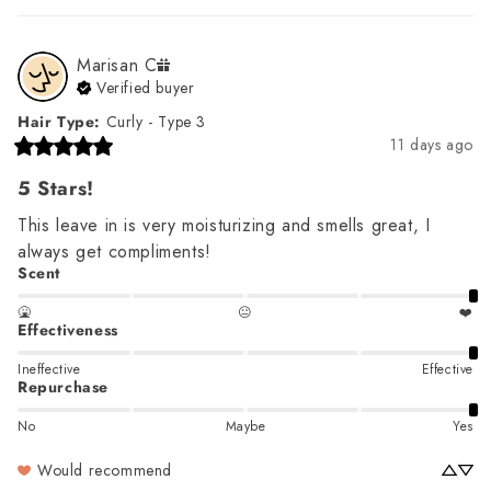
Marisan
C
Verified buyer
Hair Type
:
Curly - Type 3
11 days ago
5 Stars!
This leave in is very moisturizing and smells great, I 
always get compliments!
Scent
🤮
😐
❤️
Effectiveness
Ineffective
Effective
Repurchase
No
Maybe
Yes
Would recommend