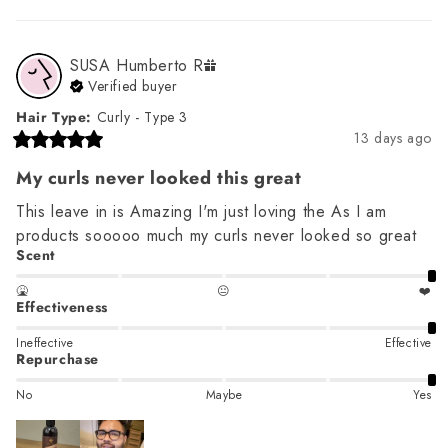
SUSA Humberto
R
Verified buyer
Hair Type
:
Curly - Type 3
13 days ago
My curls never looked this great
This leave in is Amazing I'm just loving the As I am 
products sooooo much my curls never looked so great
Scent
🤮
😐
❤️
Effectiveness
Ineffective
Effective
Repurchase
No
Maybe
Yes