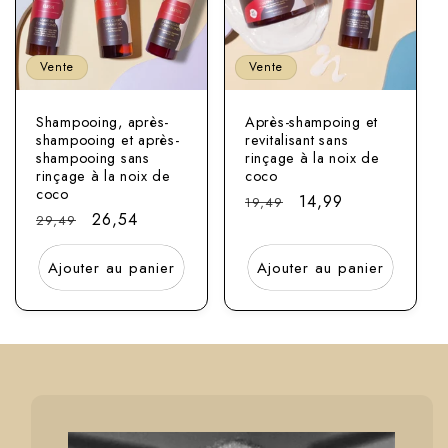
Vente
Vente
Shampooing, après-
Après-shampoing et
shampooing et après-
revitalisant sans
shampooing sans
rinçage à la noix de
rinçage à la noix de
coco
coco
Prix
Prix
14,99
19,49
Prix
Prix
26,54
29,49
normal
soldé
normal
soldé
Ajouter au panier
Ajouter au panier