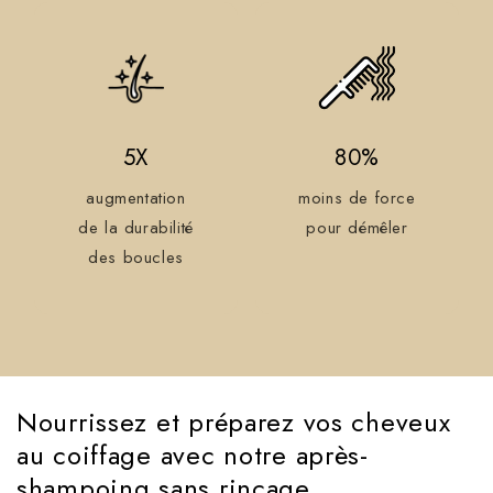
5X
80%
augmentation
moins de force
de la durabilité
pour démêler
des boucles
Nourrissez et préparez vos cheveux
au coiffage avec notre après-
shampoing sans rinçage.