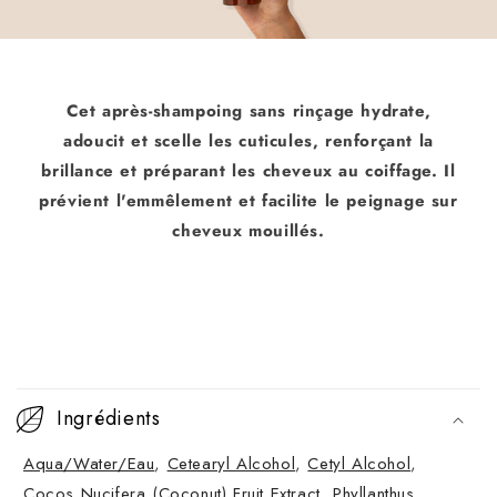
Cet après-shampoing sans rinçage hydrate,
adoucit et scelle les cuticules, renforçant la
brillance et préparant les cheveux au coiffage. Il
prévient l'emmêlement et facilite le peignage sur
cheveux mouillés.
C
o
Ingrédients
n
Aqua/Water/Eau
,
Cetearyl Alcohol
,
Cetyl Alcohol
,
t
Cocos Nucifera (Coconut) Fruit Extract
,
Phyllanthus