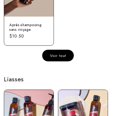
Après-shampooing
sans rinçage
Prix
$10.50
normal
Voir tout
Liasses