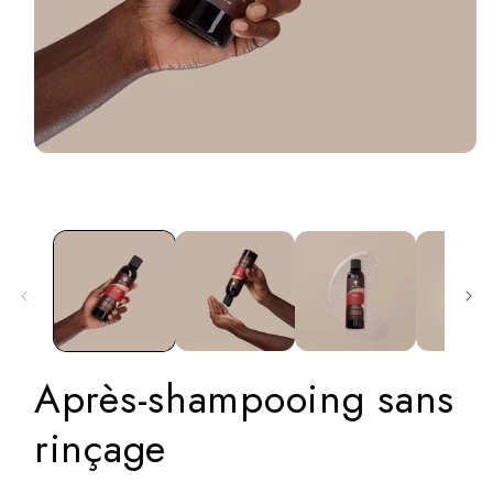
Ouvrir
le
média
1
dans
la
modale
Après-shampooing sans
rinçage